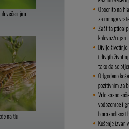
Općenito na hl
ili večernjim
za mnoge vrst
Zaštita ptica: p
kolovoz/rujan
Divlje životinje
i divljih životi
tako da se otje
Odgođeno košen
pozitivnim za b
Vrlo kasno koše
vodozemce i gm
bioraznolikost 
zde na tlu
Košenje izvan v