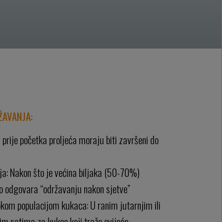
ŽAVANJA:
 prije početka proljeća moraju biti završeni do
ja: Nakon što je većina biljaka (50-70%)
vo odgovara “održavanju nakon sjetve”
okom populacijom kukaca: U ranim jutarnjim ili
im satima za kukce koji traže cvijeće