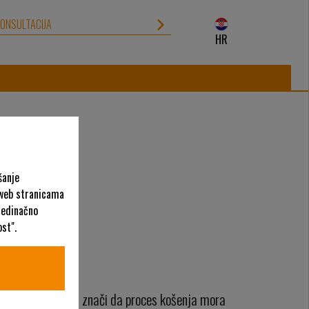
ONSULTACIJA
HR
šanje
 web stranicama
ojedinačno
st".
ORAZNOLIKOSTI
irano održavanje
znači da proces košenja mora