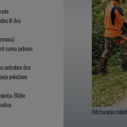
ivade
dno ili dva
(grmova)
jati samo jednom
su potrebna dva
janje pokošene
pcija. Biljke
jedicu
Održavanje rubni