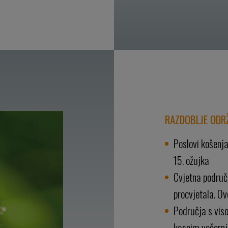
RAZDOBLJE ODR
Poslovi košenja
15. ožujka
Cvjetna područ
procvjetala. O
Područja s vis
kasnim večernj