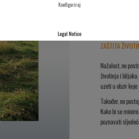
Konfiguriraj
uzeti u obzir ekol
da se bioraznoli
periodu.
Legal Notice
ZAŠTITA ŽIVOTI
Nažalost, ne post
životinja i biljak
uzeti u obzir koje 
Također, ne postoj
Kako bi se minimiz
poznavati sljedeć