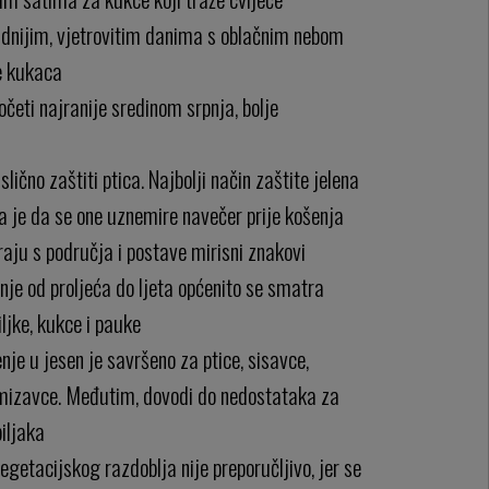
adnijim, vjetrovitim danima s oblačnim nebom
e kukaca
očeti najranije sredinom srpnja, bolje
: slično zaštiti ptica. Najbolji način zaštite jelena
nja je da se one uznemire navečer prije košenja
raju s područja i postave mirisni znakovi
je od proljeća do ljeta općenito se smatra
iljke, kukce i pauke
nje u jesen je savršeno za ptice, sisavce,
izavce. Međutim, dovodi do nedostataka za
biljaka
egetacijskog razdoblja nije preporučljivo, jer se