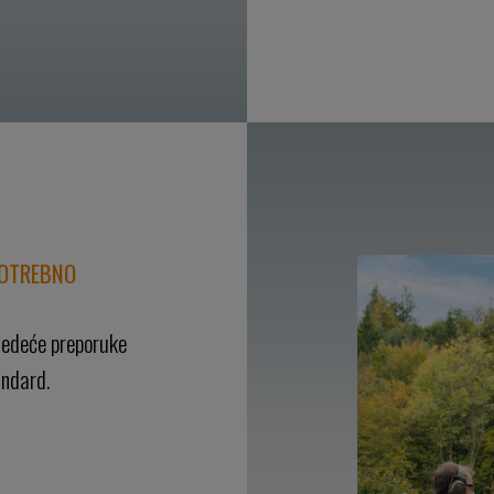
POTREBNO
ljedeće preporuke
andard.