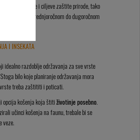
oške međuodnose i ciljeve zaštite prirode, tako
kost povećava u srednjoročnom do dugoročnom
NJA I INSEKATA
oji idealno razdoblje održavanja za sve vrste
a. Stoga bilo koje planiranje održavanja mora
vrste treba zaštititi i poticati.
i opcija košenja koja štiti
životinje posebno
.
irali učinci košenja na faunu, trebale bi se
e veze.