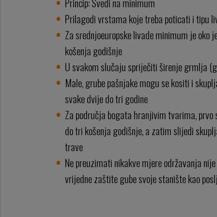
Princip: Svedi na minimum
Prilagodi vrstama koje treba poticati i tipu l
Za srednjoeuropske livade minimum je oko je
košenja godišnje
U svakom slučaju spriječiti širenje grmlja 
Male, grube pašnjake mogu se kositi i skupl
svake dvije do tri godine
Za područja bogata hranjivim tvarima, prvo 
do tri košenja godišnje, a zatim slijedi skupl
trave
Ne preuzimati nikakve mjere održavanja nije o
vrijedne zaštite gube svoje stanište kao posl