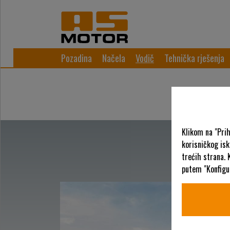
Pozadina
Načela
Vodič
Tehnička rješenja
Klikom na "Pri
korisničkog is
trećih strana. 
putem "Konfigur