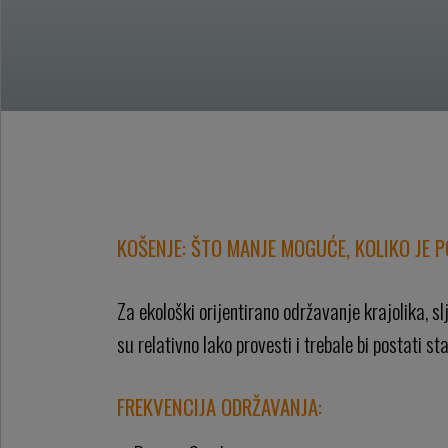
KOŠENJE: ŠTO MANJE MOGUĆE, KOLIKO JE 
Za ekološki orijentirano održavanje krajolika, s
su relativno lako provesti i trebale bi postati st
FREKVENCIJA ODRŽAVANJA: