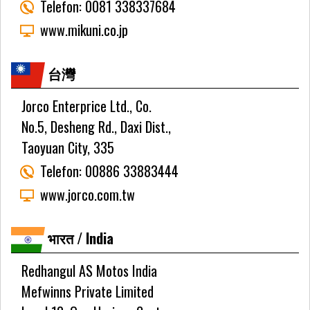
Telefon:
0081 338337684
www.mikuni.co.jp
台灣
Jorco Enterprice Ltd., Co.
No.5, Desheng Rd., Daxi Dist.,
Taoyuan City, 335
Telefon:
00886 33883444
www.jorco.com.tw
भारत / India
Redhangul AS Motos India
Mefwinns Private Limited