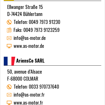
Ellwanger Straße 15
D-74424 Bühlertann
Telefon:
0049 7973 91230
Faks:
0049 7973 9123259
info@as-motor.de
www.as-motor.de
AriensCo SARL
50, avenue d’Alsace
F-68000 COLMAR
Telefon:
0033 970737640
info@as-motor.fr
www.as-motor.fr