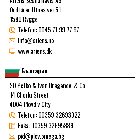
Ariens Scandinavia AS
Ordfører Utnes vei 51
1580 Rygge
Telefon:
0045 71 99 77 97
info@ariens.no
www.ariens.dk
България
SD Petko & Ivan Draganovi & Co
14 Chorlu Street
4004 Plovdiv City
Telefon:
00359 32693022
Faks:
00359 32695889
pid@plov.omega.bg