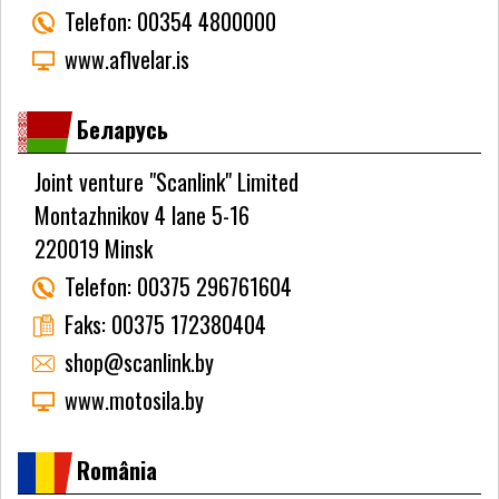
Telefon:
00354 4800000
www.aflvelar.is
Беларусь
Joint venture "Scanlink" Limited
Montazhnikov 4 lane 5-16
220019 Minsk
Telefon:
00375 296761604
Faks:
00375 172380404
shop@scanlink.by
www.motosila.by
România