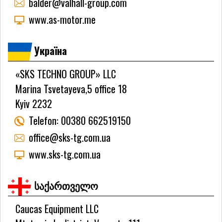
balder@valhall-group.com
www.as-motor.me
Україна
«SKS TECHNO GROUP» LLC
Marina Tsvetayeva,5 office 18
Kyiv 2232
Telefon:
00380 662519150
office@sks-tg.com.ua
www.sks-tg.com.ua
საქართველო
Caucas Equipment LLC