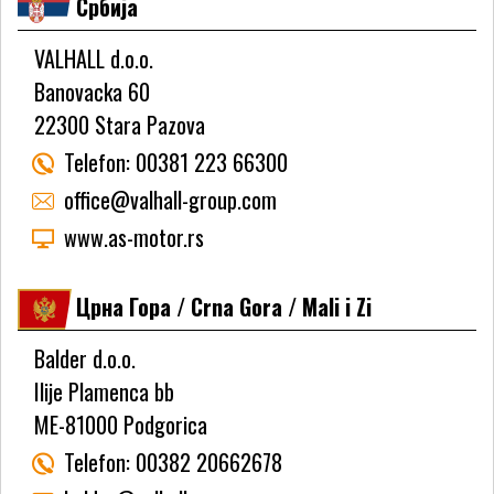
Србија
VALHALL d.o.o.
Banovacka 60
22300 Stara Pazova
Telefon:
00381 223 66300
office@valhall-group.com
www.as-motor.rs
Црна Гора / Crna Gora / Mali i Zi
Balder d.o.o.
Ilije Plamenca bb
ME-81000 Podgorica
Telefon:
00382 20662678