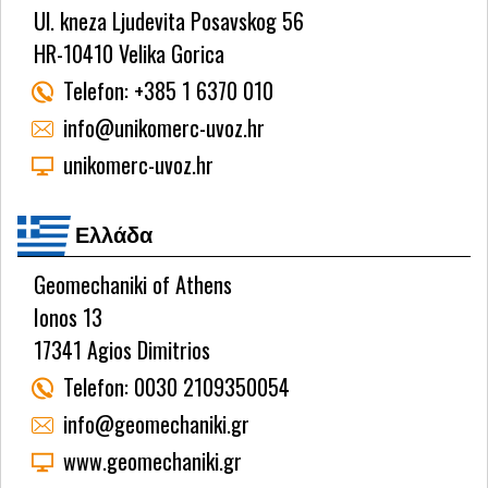
Ul. kneza Ljudevita Posavskog 56
HR-10410 Velika Gorica
Telefon:
+385 1 6370 010
info@unikomerc-uvoz.hr
unikomerc-uvoz.hr
Ελλάδα
Geomechaniki of Athens
Ionos 13
17341 Agios Dimitrios
Telefon:
0030 2109350054
info@geomechaniki.gr
www.geomechaniki.gr