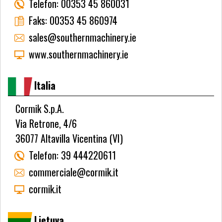
Telefon:
00353 45 860031
Faks:
00353 45 860974
sales@southernmachinery.ie
www.southernmachinery.ie
Italia
Cormik S.p.A.
Via Retrone, 4/6
36077 Altavilla Vicentina (VI)
Telefon:
39 444220611
commerciale@cormik.it
cormik.it
Lietuva