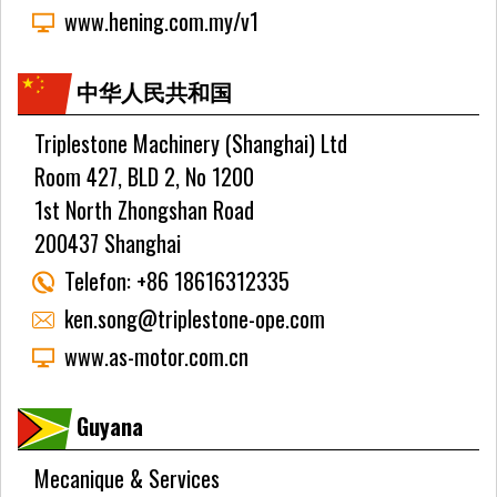
www.hening.com.my/v1
中华人民共和国
Triplestone Machinery (Shanghai) Ltd
Room 427, BLD 2, No 1200
1st North Zhongshan Road
200437 Shanghai
Telefon:
+86 18616312335
ken.song@triplestone-ope.com
www.as-motor.com.cn
Guyana
Mecanique & Services