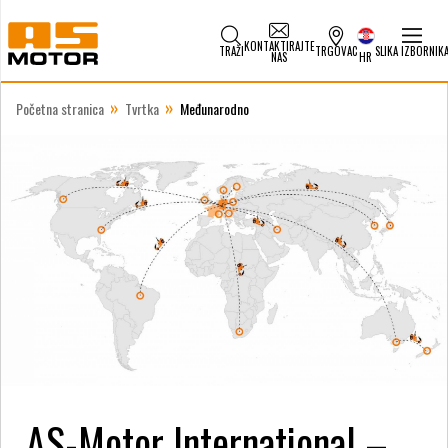
KONTAKTIRAJTE
TRAŽI
TRGOVAC
SLIKA IZBORNIK
NAS
HR
»
»
Početna stranica
Tvrtka
Međunarodno
AS-Motor International –