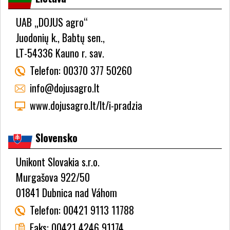
UAB „DOJUS agro“
Juodonių k., Babtų sen.,
LT-54336 Kauno r. sav.
Telefon:
00370 377 50260
info@dojusagro.lt
www.dojusagro.lt/lt/i-pradzia
Slovensko
Unikont Slovakia s.r.o.
Murgašova 922/50
01841 Dubnica nad Váhom
Telefon:
00421 9113 11788
Faks:
00421 4246 91174