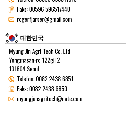
Faks:
00596 596517440
rogerfjarser@gmail.com
대한민국
Myung Jin Agri-Tech Co. Ltd
Yongmasan-ro 122gil 2
131804 Seoul
Telefon:
0082 2438 6851
Faks:
0082 2438 6850
myungjunagritech@nate.com