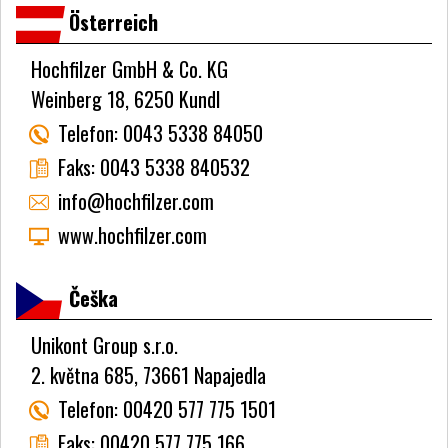
Österreich
Hochfilzer GmbH & Co. KG
Weinberg 18, 6250 Kundl
Telefon:
0043 5338 84050
Faks:
0043 5338 840532
info@hochfilzer.com
www.hochfilzer.com
Češka
Unikont Group s.r.o.
2. května 685, 73661 Napajedla
Telefon:
00420 577 775 1501
Faks:
00420 577 775 166