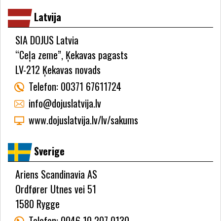
Latvija
SIA DOJUS Latvia
“Ceļa zeme”, Ķekavas pagasts
LV-212 Ķekavas novads
Telefon:
00371 67611724
info@dojuslatvija.lv
www.dojuslatvija.lv/lv/sakums
Sverige
Ariens Scandinavia AS
Ordfører Utnes vei 51
1580 Rygge
Telefon:
0046 10 207 0130