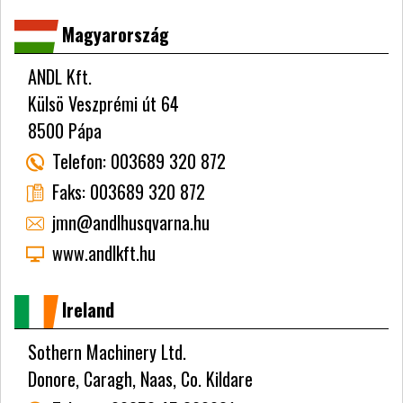
Magyarország
ANDL Kft.
Külsö Veszprémi út 64
8500 Pápa
Telefon:
003689 320 872
Faks:
003689 320 872
jmn@andlhusqvarna.hu
www.andlkft.hu
Ireland
Sothern Machinery Ltd.
Donore, Caragh, Naas, Co. Kildare