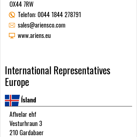
OX44 7RW
Telefon:
0044 1844 278791
sales@ariensco.com
www.ariens.eu
International Representatives
Europe
Ísland
Aflvelar ehf
Vesturhraun 3
210 Gardabaer