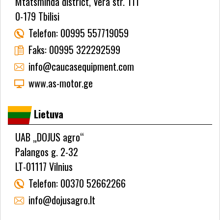
Mtatsminda district, Vera str. 111
0-179 Tbilisi
Telefon:
00995 557719059
Faks:
00995 322292599
info@caucasequipment.com
www.as-motor.ge
Lietuva
UAB „DOJUS agro“
Palangos g. 2-32
LT-01117 Vilnius
Telefon:
00370 52662266
info@dojusagro.lt