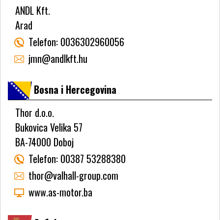
ANDL Kft.
Arad
Telefon:
0036302960056
jmn@andlkft.hu
Bosna i Hercegovina
Thor d.o.o.
Bukovica Velika 57
BA-74000 Doboj
Telefon:
00387 53288380
thor@valhall-group.com
www.as-motor.ba