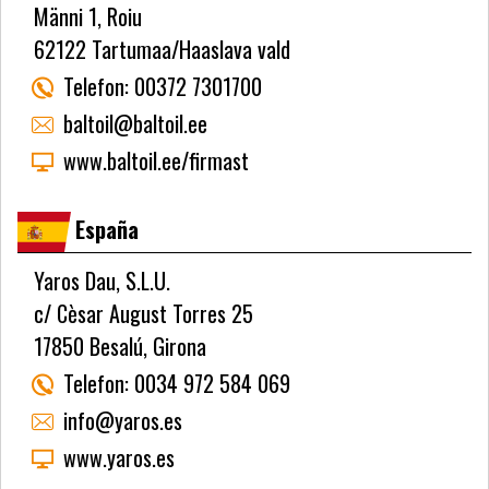
Männi 1, Roiu
62122 Tartumaa/Haaslava vald
Telefon:
00372 7301700
baltoil@baltoil.ee
www.baltoil.ee/firmast
España
Yaros Dau, S.L.U.
c/ Cèsar August Torres 25
17850 Besalú, Girona
Telefon:
0034 972 584 069
info@yaros.es
www.yaros.es