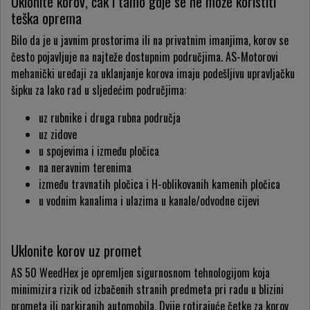
Uklonite korov, čak i tamo gdje se ne može koristiti
teška oprema
Bilo da je u javnim prostorima ili na privatnim imanjima, korov se
često pojavljuje na najteže dostupnim područjima. AS-Motorovi
mehanički uređaji za uklanjanje korova imaju podešljivu upravljačku
šipku za lako rad u sljedećim područjima:
uz rubnike i druga rubna područja
uz zidove
u spojevima i između pločica
na neravnim terenima
između travnatih pločica i H-oblikovanih kamenih pločica
u vodnim kanalima i ulazima u kanale/odvodne cijevi
Uklonite korov uz promet
AS 50 WeedHex je opremljen sigurnosnom tehnologijom koja
minimizira rizik od izbačenih stranih predmeta pri radu u blizini
prometa ili parkiranih automobila. Dvije rotirajuće četke za korov