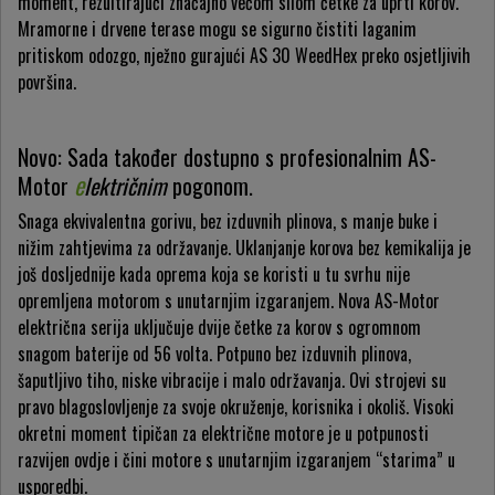
moment, rezultirajući značajno većom silom četke za uprti korov.
Mramorne i drvene terase mogu se sigurno čistiti laganim
pritiskom odozgo, nježno gurajući AS 30 WeedHex preko osjetljivih
površina.
Novo: Sada također dostupno s profesionalnim AS-
Motor
električnim
pogonom.
Snaga ekvivalentna gorivu, bez izduvnih plinova, s manje buke i
nižim zahtjevima za održavanje. Uklanjanje korova bez kemikalija je
još dosljednije kada oprema koja se koristi u tu svrhu nije
opremljena motorom s unutarnjim izgaranjem. Nova AS-Motor
električna serija uključuje dvije četke za korov s ogromnom
snagom baterije od 56 volta. Potpuno bez izduvnih plinova,
šaputljivo tiho, niske vibracije i malo održavanja. Ovi strojevi su
pravo blagoslovljenje za svoje okruženje, korisnika i okoliš. Visoki
okretni moment tipičan za električne motore je u potpunosti
razvijen ovdje i čini motore s unutarnjim izgaranjem “starima” u
usporedbi.