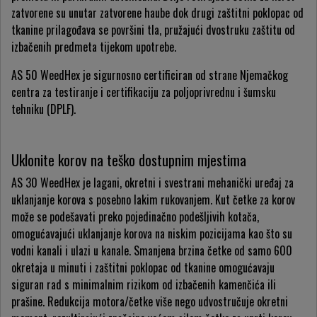
zatvorene su unutar zatvorene haube dok drugi zaštitni poklopac od
tkanine prilagođava se površini tla, pružajući dvostruku zaštitu od
izbačenih predmeta tijekom upotrebe.
AS 50 WeedHex je sigurnosno certificiran od strane Njemačkog
centra za testiranje i certifikaciju za poljoprivrednu i šumsku
tehniku (DPLF).
Uklonite korov na teško dostupnim mjestima
AS 30 WeedHex je lagani, okretni i svestrani mehanički uređaj za
uklanjanje korova s posebno lakim rukovanjem. Kut četke za korov
može se podešavati preko pojedinačno podešljivih kotača,
omogućavajući uklanjanje korova na niskim pozicijama kao što su
vodni kanali i ulazi u kanale. Smanjena brzina četke od samo 600
okretaja u minuti i zaštitni poklopac od tkanine omogućavaju
siguran rad s minimalnim rizikom od izbačenih kamenčića ili
prašine. Redukcija motora/četke više nego udvostručuje okretni