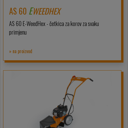
E
AS 60
WEEDHEX
AS 60 E-WeedHex - četkica za korov za svaku
primjenu
» na proizvod