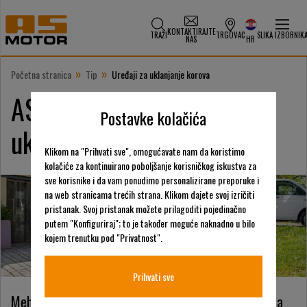
KONTAKTIRAJTE
TRAŽI
TRGOVAC
SLIKA IZBORNIK
NAS
HR
»
»
Početna stranica
Tip
Uređaji za uklanjanje korova
AS-Motor uređaji za
Postavke kolačića
uklanjanje korova
Klikom na "Prihvati sve", omogućavate nam da koristimo
kolačiće za kontinuirano poboljšanje korisničkog iskustva za
sve korisnike i da vam ponudimo personalizirane preporuke i
na web stranicama trećih strana. Klikom dajete svoj izričiti
pristanak. Svoj pristanak možete prilagoditi pojedinačno
putem "Konfiguriraj"; to je također moguće naknadno u bilo
kojem trenutku pod "Privatnost".
Prihvati sve
Mehanička kontrola korova – alternativa herbicidima