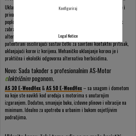
Uklanjanje korova je važan zadatak za općine, uslužne pružatelje i
Konfiguriraj
privatne vlasnike kuća. Korov nikne uz rubnike i između praznina
popločanih površina. Međutim, herbicidi su štetni za okoliš i čak
zabranjeni u nekim područjima. AS-Motor pruža profesionalnu
Legal Notice
alternativu za kontrolu neželjenog divljeg rasta koristeći
patentirani oscilirajući sustav četki za savršeni kontaktni pritisak,
uklanjajući korov iz korijena. Mehaničko uklanjanje korova je i
praktična i ekološki odgovorna alternativa herbicidima.
Novo: Sada također s profesionalnim AS-Motor
električnim
pogonom.
AS 30 E-WeedHex
&
AS 50 E-WeedHex
– sa snagom i dometom
na koje ste navikli kod uređaja s motorima s unutarnjim
izgaranjem. Dodatno, smanjuje buku, izduvne plinove i vibracije na
minimum. Idealno za upotrebu u urbanim i bukom osjetljivim
područjima.