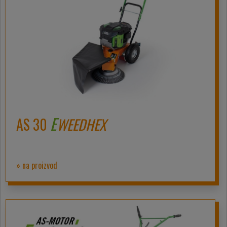
E
AS 30
WEEDHEX
» na proizvod