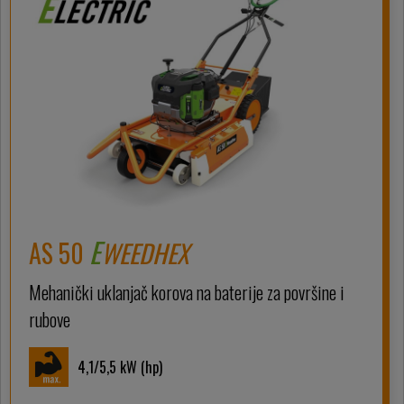
E
AS 50
WEEDHEX
Mehanički uklanjač korova na baterije za površine i
rubove
4,1/5,5
kW (hp)