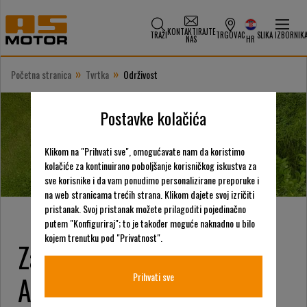
KONTAKTIRAJTE
TRAŽI
TRGOVAC
SLIKA IZBORNIK
NAS
HR
»
»
Početna stranica
Tvrtka
Održivost
Postavke kolačića
Klikom na "Prihvati sve", omogućavate nam da koristimo
kolačiće za kontinuirano poboljšanje korisničkog iskustva za
sve korisnike i da vam ponudimo personalizirane preporuke i
na web stranicama trećih strana. Klikom dajete svoj izričiti
pristanak. Svoj pristanak možete prilagoditi pojedinačno
putem "Konfiguriraj"; to je također moguće naknadno u bilo
kojem trenutku pod "Privatnost".
Zašto je održivost važna za
AS-Motor
Prihvati sve