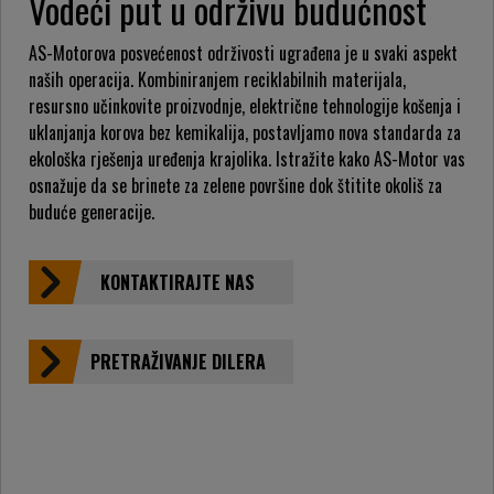
Vodeći put u održivu budućnost
AS-Motorova posvećenost održivosti ugrađena je u svaki aspekt
naših operacija. Kombiniranjem reciklabilnih materijala,
resursno učinkovite proizvodnje, električne tehnologije košenja i
uklanjanja korova bez kemikalija, postavljamo nova standarda za
ekološka rješenja uređenja krajolika. Istražite kako AS-Motor vas
osnažuje da se brinete za zelene površine dok štitite okoliš za
buduće generacije.
KONTAKTIRAJTE NAS
PRETRAŽIVANJE DILERA