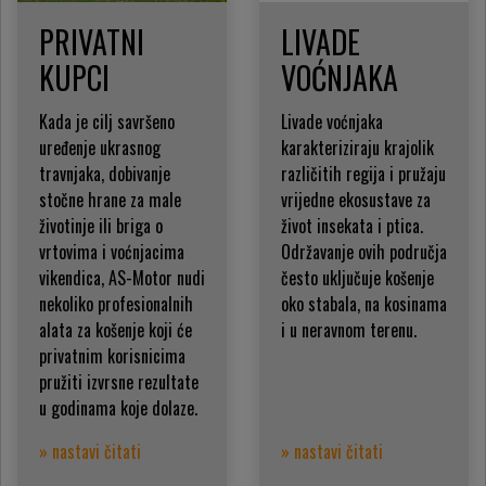
PRIVATNI
LIVADE
KUPCI
VOĆNJAKA
Kada je cilj savršeno
Livade voćnjaka
uređenje ukrasnog
karakteriziraju krajolik
travnjaka, dobivanje
različitih regija i pružaju
stočne hrane za male
vrijedne ekosustave za
životinje ili briga o
život insekata i ptica.
vrtovima i voćnjacima
Održavanje ovih područja
vikendica, AS-Motor nudi
često uključuje košenje
nekoliko profesionalnih
oko stabala, na kosinama
alata za košenje koji će
i u neravnom terenu.
privatnim korisnicima
pružiti izvrsne rezultate
u godinama koje dolaze.
» nastavi čitati
» nastavi čitati