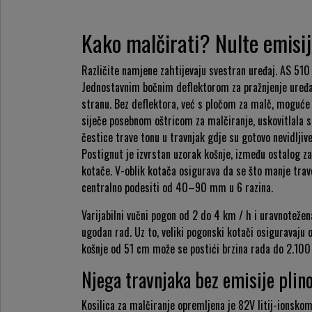
Kako malčirati? Nulte emisij
Različite namjene zahtijevaju svestran uređaj. AS 510 
Jednostavnim bočnim deflektorom za pražnjenje uređaj
stranu. Bez deflektora, već s pločom za malč, moguće 
siječe posebnom oštricom za malčiranje, uskovitlala se 
čestice trave tonu u travnjak gdje su gotovo nevidljive
Postignut je izvrstan uzorak košnje, između ostalog 
kotače. V-oblik kotača osigurava da se što manje trave
centralno podesiti od 40–90 mm u 6 razina.
Varijabilni vučni pogon od 2 do 4 km / h i uravnoteže
ugodan rad. Uz to, veliki pogonski kotači osiguravaju 
košnje od 51 cm može se postići brzina rada do 2.100
Njega travnjaka bez emisije plin
Kosilica za malčiranje opremljena je 82V litij-ions