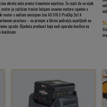
rzinu okreta noža prema trenutnim uvjetima. To znači da se vijek
ve
a, motor je zaštićen trećim ležajem osovine motora zajedno s
vuč
ski motor s nultom emisijom čini AS 510 E-ProClip 2u1 A
rbanom prostoru – na primjer u blizini područja osjetljivih na
St
slovne zgrade. Sljedeća prednost koju nudi uporaba kosilice na
Sta
m kosilicom.
mal