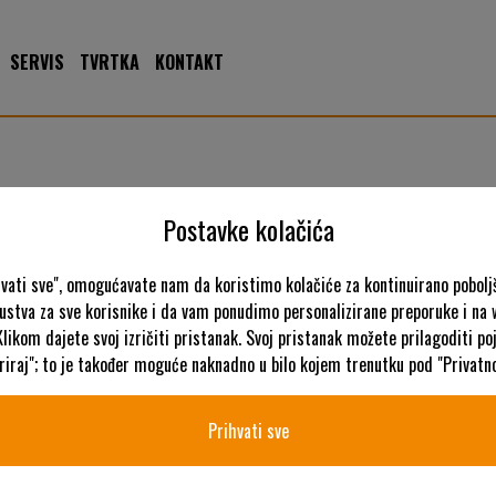
SERVIS
TVRTKA
KONTAKT
A
Postavke kolačića
hvati sve", omogućavate nam da koristimo kolačiće za kontinuirano pobolj
kustva za sve korisnike i da vam ponudimo personalizirane preporuke i na
Klikom dajete svoj izričiti pristanak. Svoj pristanak možete prilagoditi p
iraj"; to je također moguće naknadno u bilo kojem trenutku pod "Privatno
K
Prihvati sve