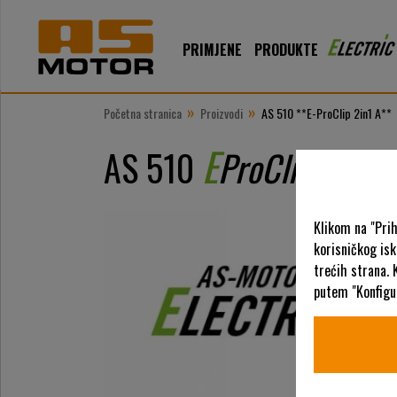
PRIMJENE
PRODUKTE
»
»
Početna stranica
Proizvodi
AS 510 **E-ProClip 2in1 A**
E
AS 510
ProClip 2in1 
Klikom na "Pri
korisničkog is
trećih strana. 
putem "Konfigur