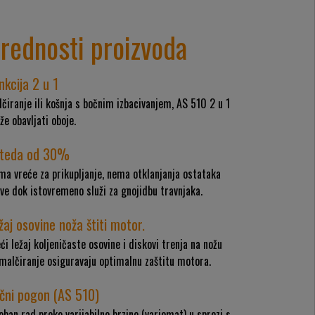
rednosti proizvoda
nkcija 2 u 1
čiranje ili košnja s bočnim izbacivanjem, AS 510 2 u 1
e obavljati oboje.
teda od 30%
a vreće za prikupljanje, nema otklanjanja ostataka
ve dok istovremeno služi za gnojidbu travnjaka.
žaj osovine noža štiti motor.
ći ležaj koljeničaste osovine i diskovi trenja na nožu
malčiranje osiguravaju optimalnu zaštitu motora.
čni pogon (AS 510)
ban rad preko varijabilne brzine (variomat) u sprezi s