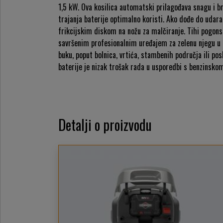
1,5 kW. Ova kosilica automatski prilagođava snagu i b
trajanja baterije optimalno koristi. Ako dođe do udar
frikcijskim diskom na nožu za malčiranje. Tihi pogon
savršenim profesionalnim uređajem za zelenu njegu u u
buku, poput bolnica, vrtića, stambenih područja ili po
baterije je nizak trošak rada u usporedbi s benzinsko
Detalji o proizvodu