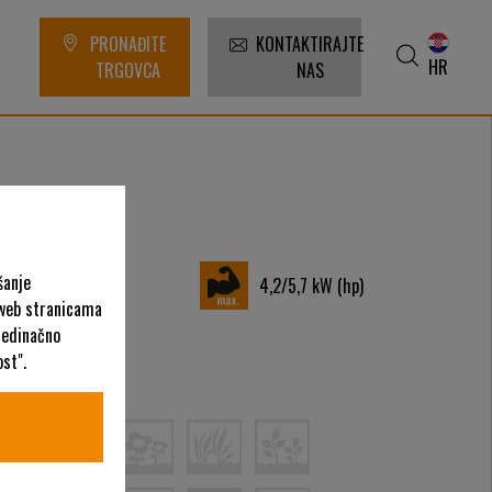
PRONAĐITE
KONTAKTIRAJTE
HR
TRGOVCA
NAS
šanje
51
cm
4,2/5,7
kW (hp)
 web stranicama
ojedinačno
st".
ategorije