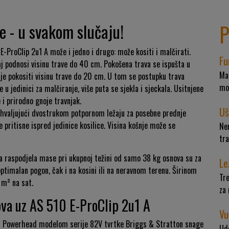
P
e - u svakom slučaju!
E-ProClip 2u1 A može i jedno i drugo: može kositi i malčirati.
Fu
 podnosi visinu trave do 40 cm. Pokošena trava se ispušta u
Mal
je pokositi visinu trave do 20 cm. U tom se postupku trava
mož
u jedinici za malčiranje, više puta se sjekla i sjeckala. Usitnjene
 i prirodno gnoje travnjak.
Uš
zahvaljujući dvostrukom potpornom ležaju za posebne prednje
 pritisne ispred jedinice kosilice. Visina košnje može se
Nem
tra
na raspodjela mase pri ukupnoj težini od samo 38 kg osnova su za
Le
optimalan pogon, čak i na kosini ili na neravnom terenu. Širinom
Tre
 m² na sat.
za 
ova uz AS 510 E-ProClip 2u1 A
Vu
kom Powerhead modelom serije 82V tvrtke Briggs & Stratton snage
Udo