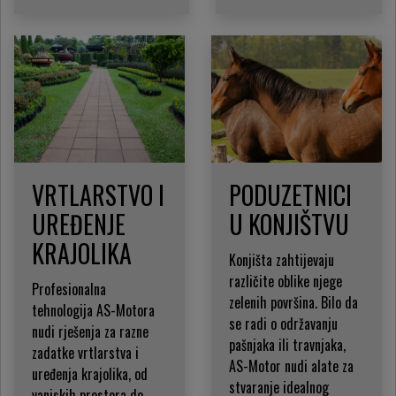
VRTLARSTVO I
PODUZETNICI
UREĐENJE
U KONJIŠTVU
KRAJOLIKA
Konjišta zahtijevaju
različite oblike njege
Profesionalna
zelenih površina. Bilo da
tehnologija AS-Motora
se radi o održavanju
nudi rješenja za razne
pašnjaka ili travnjaka,
zadatke vrtlarstva i
AS-Motor nudi alate za
uređenja krajolika, od
stvaranje idealnog
vanjskih prostora do