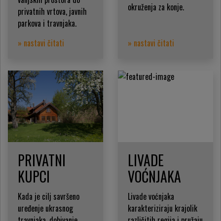
okruženja za konje.
privatnih vrtova, javnih
parkova i travnjaka.
» nastavi čitati
» nastavi čitati
PRIVATNI
LIVADE
KUPCI
VOĆNJAKA
Kada je cilj savršeno
Livade voćnjaka
uređenje ukrasnog
karakteriziraju krajolik
travnjaka, dobivanje
različitih regija i pružaju