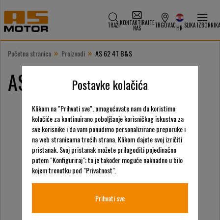
KONTAKTIRAJTE
TRAŽI
TRGOVAC
SLIKA IZBORNIK
NAS
HR
»
»
Početna stranica
Proizvodi
AS 62 4T B&S
AS 62 4T B&S
Postavke kolačića
Klikom na "Prihvati sve", omogućavate nam da koristimo
kolačiće za kontinuirano poboljšanje korisničkog iskustva za
sve korisnike i da vam ponudimo personalizirane preporuke i
na web stranicama trećih strana. Klikom dajete svoj izričiti
pristanak. Svoj pristanak možete prilagoditi pojedinačno
putem "Konfiguriraj"; to je također moguće naknadno u bilo
kojem trenutku pod "Privatnost".
Prihvati sve