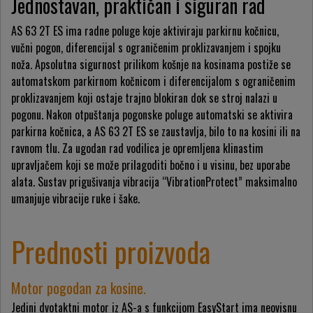
Jednostavan, praktičan i siguran rad
AS 63 2T ES ima radne poluge koje aktiviraju parkirnu kočnicu,
vučni pogon, diferencijal s ograničenim proklizavanjem i spojku
noža. Apsolutna sigurnost prilikom košnje na kosinama postiže se
automatskom parkirnom kočnicom i diferencijalom s ograničenim
proklizavanjem koji ostaje trajno blokiran dok se stroj nalazi u
pogonu. Nakon otpuštanja pogonske poluge automatski se aktivira
parkirna kočnica, a AS 63 2T ES se zaustavlja, bilo to na kosini ili na
ravnom tlu. Za ugodan rad vodilica je opremljena klinastim
upravljačem koji se može prilagoditi bočno i u visinu, bez uporabe
alata. Sustav prigušivanja vibracija “VibrationProtect” maksimalno
umanjuje vibracije ruke i šake.
Prednosti proizvoda
Motor pogodan za kosine.
Jedini dvotaktni motor iz AS-a s funkcijom EasyStart ima neovisnu