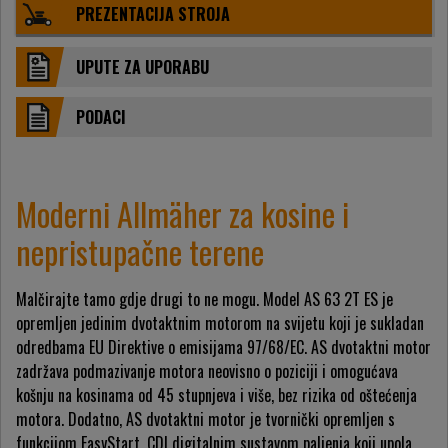
PREZENTACIJA STROJA
UPUTE ZA UPORABU
PODACI
Moderni Allmäher za kosine i
nepristupačne terene
Malčirajte tamo gdje drugi to ne mogu. Model AS 63 2T ES je
opremljen jedinim dvotaktnim motorom na svijetu koji je sukladan
odredbama EU Direktive o emisijama 97/68/EC. AS dvotaktni motor
zadržava podmazivanje motora neovisno o poziciji i omogućava
košnju na kosinama od 45 stupnjeva i više, bez rizika od oštećenja
motora. Dodatno, AS dvotaktni motor je tvornički opremljen s
funkcijom EasyStart, CDI digitalnim sustavom paljenja koji upola