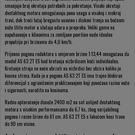
smanjuje broj okretaja potrebnih za pokretanje. Visoki okretaji
dvotaktnog motora omogućavaju punu snagu u visokoj i mokroj
travi, dok treći ležaj bregaste osovine i diskovi trenja na bočnom
nožu štite motor u slučaju udara u prepreku. Veliki gume na
napuhavanje s klinovima za zemljane površine nude idealnu
propulziju pri brzinama do 4,0 km/h.
Prijenos pogona reduktora s omjerom brzine 1:13,44 omogućava da
model AS 63 2T ES kod kretanja nizbrdicom koči individualno.
Kretanje stroja se neće ubrzati na nizbrdici bez obzira koliko je
kosina strma. Kada je u pogonu AS 63 2T ES ima trajno blokiran
diferencijal s ograničenim proklizavanjem koji povećava razinu vuče
i sigurnosti, naročito na kosinama.
Radno opterećenje doseže 2400 m2 na sat uslijed dvotaktnog
motora s visokim performansama do 6,7 ks, zbog varijabilnog
pogona i rezne širine do 61 cm. AS 63 2T ES s lakoćom kosi travu
do 90 cm visine.