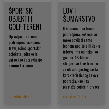
ŠPORTSKI
LOV I
OBJEKTI I
ŠUMARSTVO
GOLF TERENI
U šumama i na lovnim
područjima, košenje se
Upravljanje rubnim
može odvijati samo
područjima, nasipima i
jednom godišnje ili čak u
travnjacima športskih
intervalima od nekoliko
objekata jednako je
godina. AS-Motor
važno kao i upravljanje
strojevi su konstruirani
samim terenima.
za obradu gustog rasta
karakterističnog za ova
područja, kao i za
plantaže božićnih drvaca.
» nastavi čitati
» nastavi čitati