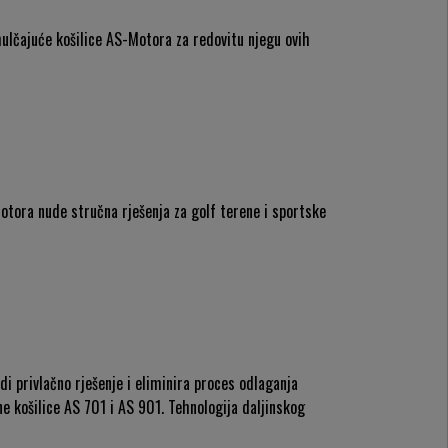
mulčajuće košilice AS-Motora za redovitu njegu ovih
Motora nude stručna rješenja za golf terene i sportske
di privlačno rješenje i eliminira proces odlaganja
e košilice AS 701 i AS 901. Tehnologija daljinskog