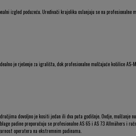
nalni izgled poduzeću. Uređivači krajolika oslanjaju se na profesionalne 
idealno je rješenje za igrališta, dok profesionalne mulčajuće košilice AS-
ručjima dovoljno je kositi jedan ili dva puta godišnje. Ovdje, mulčanje nu
 blage padine preporučuju se profesionalne AS 65 i AS 73 Allmähers i ručn
igurnost operatera na ekstremnim padinama.