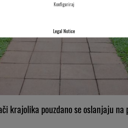
Konfiguriraj
Legal Notice
vači krajolika pouzdano se oslanjaju na