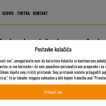
SERVIS
TVRTKA
KONTAKT
esionalna rješenja za uređenje 
Postavke kolačića
hvati sve", omogućavate nam da koristimo kolačiće za kontinuirano pobolj
kustva za sve korisnike i da vam ponudimo personalizirane preporuke i na
Klikom dajete svoj izričiti pristanak. Svoj pristanak možete prilagoditi p
iraj"; to je također moguće naknadno u bilo kojem trenutku pod "Privatno
Prihvati sve