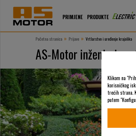
PRIMJENE
PRODUKTE
»
»
Početna stranica
Prijave
Vrtlarstvo i uređenje krajolika
AS-Motor inženjeri prof
Klikom na "Pri
korisničkog is
trećih strana. 
putem "Konfigur