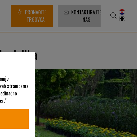
PRONAĐITE
KONTAKTIRAJTE
HR
TRGOVCA
NAS
krajolika
šanje
 web stranicama
ojedinačno
st".