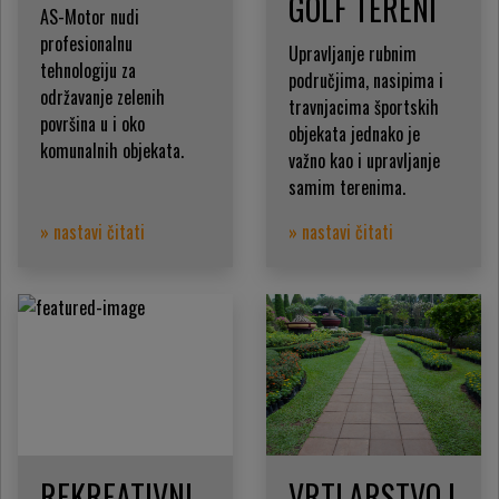
GOLF TERENI
AS-Motor nudi
profesionalnu
Upravljanje rubnim
tehnologiju za
područjima, nasipima i
održavanje zelenih
travnjacima športskih
površina u i oko
objekata jednako je
komunalnih objekata.
važno kao i upravljanje
samim terenima.
» nastavi čitati
» nastavi čitati
REKREATIVNI
VRTLARSTVO I