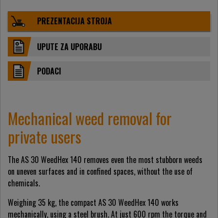
PREZENTACIJA STROJA
UPUTE ZA UPORABU
PODACI
Mechanical weed removal for
private users
The AS 30 WeedHex 140 removes even the most stubborn weeds
on uneven surfaces and in confined spaces, without the use of
chemicals.
Weighing 35 kg, the compact AS 30 WeedHex 140 works
mechanically, using a steel brush. At just 600 rpm the torque and