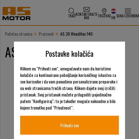
KONTAKTIRAJTE
TRAŽI
TRGOVAC
SLIKA IZBORNIK
NAS
HR
»
»
Početna stranica
Proizvodi
AS 30 WeedHex 140
AS 30 WeedHex 140
Postavke kolačića
Klikom na "Prihvati sve", omogućavate nam da koristimo
kolačiće za kontinuirano poboljšanje korisničkog iskustva za
sve korisnike i da vam ponudimo personalizirane preporuke i
na web stranicama trećih strana. Klikom dajete svoj izričiti
pristanak. Svoj pristanak možete prilagoditi pojedinačno
putem "Konfiguriraj"; to je također moguće naknadno u bilo
kojem trenutku pod "Privatnost".
Prihvati sve