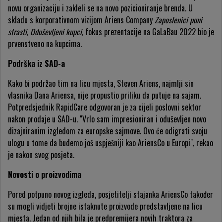
novu organizaciju i zakleli se na novo pozicioniranje brenda. U
skladu s korporativnom vizijom Ariens Company
Zaposlenici puni
strasti, Oduševljeni kupci,
fokus prezentacije na GaLaBau 2022 bio je
prvenstveno na kupcima.
Podrška iz SAD-a
Kako bi podržao tim na licu mjesta, Steven Ariens, najmlji sin
vlasnika Dana Ariensa, nije propustio priliku da putuje na sajam.
Potpredsjednik RapidCare odgovoran je za cijeli poslovni sektor
nakon prodaje u SAD-u. "Vrlo sam impresioniran i oduševljen novo
dizajniranim izgledom za europske sajmove. Ovo će odigrati svoju
ulogu u tome da budemo još uspješniji kao AriensCo u Europi", rekao
je nakon svog posjeta.
Novosti o proizvodima
Pored potpuno novog izgleda, posjetitelji stajanka AriensCo također
su mogli vidjeti brojne istaknute proizvode predstavljene na licu
mjesta. Jedan od njih bila je predpremijera novih traktora za