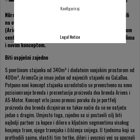
urbane zelene površine i
otvorene prostore u
Konfiguriraj
Nürnbergu. Ariens i AS-Motor prvi su put zajedno nastupili
na ovom vodećem sajmu pod okriljem Ariens Company
(AriensCo). Posjetitelji stajanka u dvorani 10.0 u izložbenom
Legal Notice
centru bili su jednako oduševljeni predstavljenim proizvodima
i novim konceptom.
Biti uspješni zajedno
S površinom stajanka od 340m² i dodatnim vanjskim prostorom od
400m², AriensCo je imao jedan od najvećih stajanki na GaLaBau.
Potpuno novi koncept stajanka usredotočio se prvenstveno na novo
pozicioniranje brenda i prezentaciju proizvoda dva brenda Ariens i
AS-Motor. Koncept vrlo jasno prenosi poruku da je portfelj
proizvoda dva brenda dizajniran na takav način da se ne natječu
jedan s drugim. Umjesto toga, zajedno su si postavili cilj biti
najbolji partner za kupce i dilere u ključnim segmentima visokog
kosjenja trave, njege travnjaka i čišćenja snijega. U tjednima koji su
prethodili sajmu, vlastiti tim tvrtke, dileri i uvoznici već su upoznali