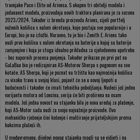
travnjake Pace i Elite od Ariensa. S ukupno tri obitelji modela i
jedanaest modela, proizvodnja novih traktora planirana je za sezonu
2023./2024. Također iz brenda proizvoda Ariens, cijeli portfelj
voženih košilica s nulom okretanja, koje postaju sve popularnije i u
Europi, bio je na izložbi. Naravno, tu je bio i Zenith E. Ariens tako
nudi prvu košilicu s nulom okretanja na baterije u kojoj su baterije
zamjenjive i koja je stoga idealno prikladna za cjelodnevnu upotrebu
- bez napornih procesa punjenja. Također prikazan po prvi put na
GaLaBau bio je redizajniran AS-Motorov Sherpa s pogonom na sve
kotače. AS Sherpa, koji je poznat na tržištu kao najmoćnija košilica
za visoku travu u svojoj klasi, pojavit će se u novoj ljepoti u
budućnosti i također će imati tehnička poboljšanja. Nudeći još jednu
varijantu motora od Loncina, serija će biti proširena na osam
modela. Još jedna novost na stajanku bila je nova uređaj za plašenje,
koji AS-Motor sada nudi za svoje najvažnije proizvode. Ovo
mehaničko rješenje čini košenje i mulčiranje prijateljskijim prema
kukcima plašeći ih.
U međuvremenu, dijelovi novog stajanka mogli su se vidjeti i na