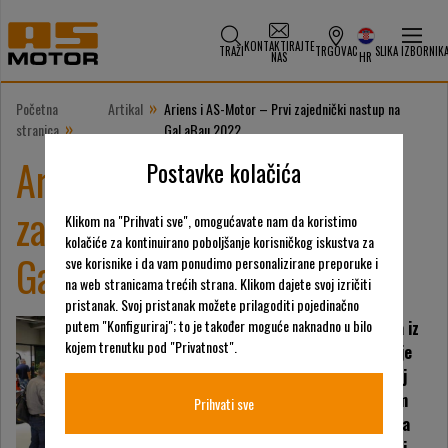
KONTAKTIRAJTE
TRAŽI
TRGOVAC
SLIKA IZBORNIK
NAS
HR
»
Početna
Artikal
Ariens i AS-Motor – Prvi zajednički nastup na
»
stranica
GaLaBau 2022
Ariens i AS-Motor – Prvi
Postavke kolačića
zajednički nastup na
Klikom na "Prihvati sve", omogućavate nam da koristimo
kolačiće za kontinuirano poboljšanje korisničkog iskustva za
GaLaBau 2022
sve korisnike i da vam ponudimo personalizirane preporuke i
na web stranicama trećih strana. Klikom dajete svoj izričiti
pristanak. Svoj pristanak možete prilagoditi pojedinačno
putem "Konfiguriraj"; to je također moguće naknadno u bilo
Oko 62.000 posjetitelja iz
kojem trenutku pod "Privatnost".
gotovo 80 zemalja bilo je
gostiju na ovoj godišnjoj
GaLaBau 2022, vodećem
Prihvati sve
međunarodnom sajmu za