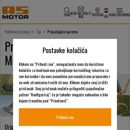
KONTAKTIRAJTE
TRAŽI
TRGOVAC
SLIKA IZBORNIK
NAS
HR
»
»
Početna stranica
Tip
Pripadajuća oprema
Pripadajuća oprema AS-
Postavke kolačića
Motor
Klikom na "Prihvati sve", omogućavate nam da koristimo
kolačiće za kontinuirano poboljšanje korisničkog iskustva za
sve korisnike i da vam ponudimo personalizirane preporuke i
na web stranicama trećih strana. Klikom dajete svoj izričiti
pristanak. Svoj pristanak možete prilagoditi pojedinačno
putem "Konfiguriraj"; to je također moguće naknadno u bilo
kojem trenutku pod "Privatnost".
Prihvati sve
Originalna oprema AS-Motor