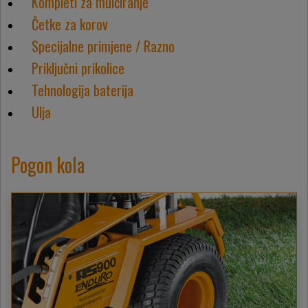
Kompleti za mulčiranje
Četke za korov
Specijalne primjene / Razno
Priključni prikolice
Tehnologija baterija
Ulja
Pogon kola