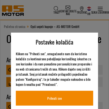
KONTAKTIRAJTE
TRAŽI
TRGOVAC
SLIKA IZBORNIK
NAS
HR
»
Početna stranica
Opći uvjeti kupnje – AS-MOTOR GmbH
Opći uvjeti prodaje i kupnje
Postavke kolačića
Klikom na "Prihvati sve", omogućavate nam da koristimo
AriensCo GmbH – Opći uvjeti prodaje
kolačiće za kontinuirano poboljšanje korisničkog iskustva za
sve korisnike i da vam ponudimo personalizirane preporuke i
na web stranicama trećih strana. Klikom dajete svoj izričiti
VIEW
pristanak. Svoj pristanak možete prilagoditi pojedinačno
putem "Konfiguriraj"; to je također moguće naknadno u bilo
PREUZIMANJE DATOTEKA
kojem trenutku pod "Privatnost".
AriensCo GmbH – Opći uvjeti kupnje
Prihvati sve
VIEW