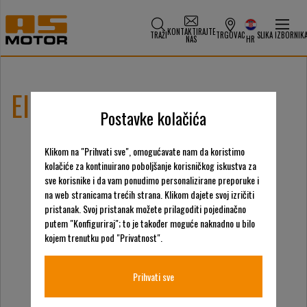
KONTAKTIRAJTE
TRAŽI
TRGOVAC
SLIKA IZBORNIK
NAS
HR
EIMA International 2018
Postavke kolačića
Klikom na "Prihvati sve", omogućavate nam da koristimo
kolačiće za kontinuirano poboljšanje korisničkog iskustva za
sve korisnike i da vam ponudimo personalizirane preporuke i
na web stranicama trećih strana. Klikom dajete svoj izričiti
pristanak. Svoj pristanak možete prilagoditi pojedinačno
putem "Konfiguriraj"; to je također moguće naknadno u bilo
kojem trenutku pod "Privatnost".
Prihvati sve