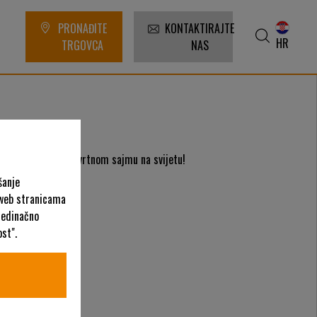
PRONAĐITE
KONTAKTIRAJTE
HR
TRGOVCA
NAS
jemačka - najvećem vrtnom sajmu na svijetu!
šanje
 web stranicama
ojedinačno
st".