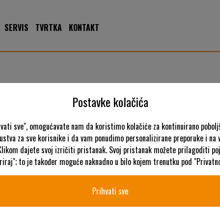
SERVIS
TVRTKA
KONTAKT
Postavke kolačića
Od 2. do 4. rujna bili smo zastupljeni na spoga+gafa u Kölnu, N
hvati sve", omogućavate nam da koristimo kolačiće za kontinuirano pobolj
kustva za sve korisnike i da vam ponudimo personalizirane preporuke i na
Klikom dajete svoj izričiti pristanak. Svoj pristanak možete prilagoditi p
iraj"; to je također moguće naknadno u bilo kojem trenutku pod "Privatno
Prihvati sve