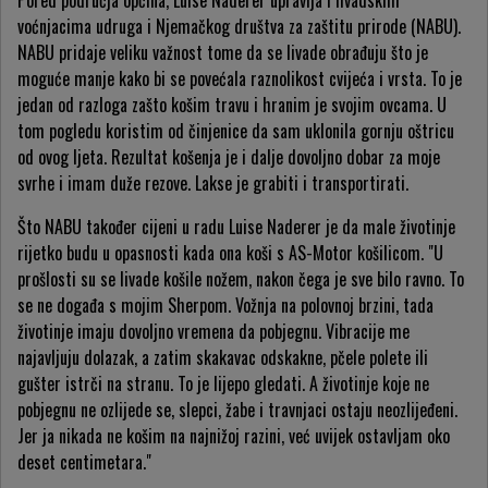
Pored područja općina, Luise Naderer upravlja i livadskim
voćnjacima udruga i Njemačkog društva za zaštitu prirode (NABU).
NABU pridaje veliku važnost tome da se livade obrađuju što je
moguće manje kako bi se povećala raznolikost cvijeća i vrsta. To je
jedan od razloga zašto košim travu i hranim je svojim ovcama. U
tom pogledu koristim od činjenice da sam uklonila gornju oštricu
od ovog ljeta. Rezultat košenja je i dalje dovoljno dobar za moje
svrhe i imam duže rezove. Lakse je grabiti i transportirati.
Što NABU također cijeni u radu Luise Naderer je da male životinje
rijetko budu u opasnosti kada ona koši s AS-Motor košilicom. "U
prošlosti su se livade košile nožem, nakon čega je sve bilo ravno. To
se ne događa s mojim Sherpom. Vožnja na polovnoj brzini, tada
životinje imaju dovoljno vremena da pobjegnu. Vibracije me
najavljuju dolazak, a zatim skakavac odskakne, pčele polete ili
gušter istrči na stranu. To je lijepo gledati. A životinje koje ne
pobjegnu ne ozlijede se, slepci, žabe i travnjaci ostaju neozlijeđeni.
Jer ja nikada ne košim na najnižoj razini, već uvijek ostavljam oko
deset centimetara."