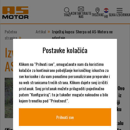
KONTAKTIRAJTE
TRAŽI
TRGOVAC
SLIKA IZBORNIK
NAS
HR
»
Početna
Artikal
Izvještaj kupca: Sherpa od AS-Motora ne
»
stranica
odustaje
Izvještaj kupca: Sherpa od
Postavke kolačića
AS-Motora ne odustaje
Klikom na "Prihvati sve", omogućavate nam da koristimo
kolačiće za kontinuirano poboljšanje korisničkog iskustva za
sve korisnike i da vam ponudimo personalizirane preporuke i
Čisti sok od jabuka od
na web stranicama trećih strana. Klikom dajete svoj izričiti
povijesnih sorti jabuka. Ovo
pristanak. Svoj pristanak možete prilagoditi pojedinačno
putem "Konfiguriraj"; to je također moguće naknadno u bilo
je strast Luise Naderer iz
kojem trenutku pod "Privatnost".
Luisengärtena. Najvažniji
prioritet za ovu organsku
poljoprivrednicu iz
Prihvati sve
Riedenburga u Altmühltalu