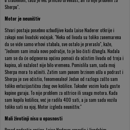
u studenom, tada je već prilično drvenast, ali to nije problem za
Sherpu".
Motor je neuništiv
Stvari postaju posebno uzbudljive kada Luise Naderer otkrije i
zakupi novi livadski voćnjak. "Neka od livada su toliko zanemarena
da se vide samo vrhovi stabala, sve ostalo je preraslo", kaže,
"Jednom sam imala novo područje, to je bio čisti džungla. Nadala
sam se da će odgovorna općina pomoći da očistim livadu od trnja i
kupina, ali nažalost nije bilo vremena. Pomislila sam, sada moj
Sherpa mora to učiniti. Zatim sam punom brzinom ušla u podrast i
Sherpa je sve očistio, fenomenalno! Jedan od razloga zašto sam
toliko entuzijastična zbog ove košilice. Također vozim kada guste
kupine guraju. To nije problem za oštrice ili snagu motora. Kada
sam kupila košilicu, već je radila 400 sati, a ja sam sada vozila
toliko sati na njoj. Motor izgleda neuništiv."
Mali životinji nisu u opasnosti