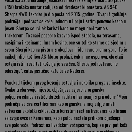
Voćarica sada obrađuje jedanaest hektara zemlje s oko 500 jabuka
i 150 krušaka unutar radijusa od dvadeset kilometara. AS 940
Sherpa 4WD također je dio posla od 2015. godine. "Dvaput godišnje
područja i podrast se koše, jednom u lipnju i zatim ponovno kasno u
jesen. Sherpa se uvijek koristi kada ne mogu doći tamo s
traktorom. To znači posebno izravno ispod stabala, na terasama,
nasipima i kosinama. Imam kosine, one su toliko strme da sjedim u
svom Sherpi kao na pistu u zrakoplovu. I ide ravno prema gore. To je
najbolji dio, košilica AS-Motor prolazi, čak ni ne usporava, okretaji
ostaju isti i rezultat košenja je savršen. Sherpa jednostavno ne
odustaje", entuzijastično kaže Luise Naderer.
Ponekad tijekom prvog košenja ostavlja i nekoliko pruga za insekte.
Svako treba svoje mjesto, objašnjava uvjerena organska
poljoprivrednica i ističe da želi raditi u harmoniji s prirodom: "Moja
područja su sva certificirana kao organska, a moj cilj je imati
zatvoreni ekološki ciklus. Zato koristim rast na livadama kao hranu
za svoje ovce iz Kameruna, kao i pulpu nastalu prilikom cijeđenja i
sve palo voće. Podrast na livadskim voćnjacima, koji se prvi put koši