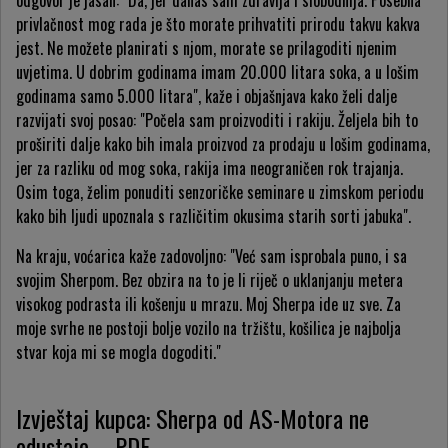
odgovor je jasan: "Da, jer danas sam zdravija i slobodnija. Posebna
privlačnost mog rada je što morate prihvatiti prirodu takvu kakva
jest. Ne možete planirati s njom, morate se prilagoditi njenim
uvjetima. U dobrim godinama imam 20.000 litara soka, a u lošim
godinama samo 5.000 litara", kaže i objašnjava kako želi dalje
razvijati svoj posao: "Počela sam proizvoditi i rakiju. Željela bih to
proširiti dalje kako bih imala proizvod za prodaju u lošim godinama,
jer za razliku od mog soka, rakija ima neograničen rok trajanja.
Osim toga, želim ponuditi senzoričke seminare u zimskom periodu
kako bih ljudi upoznala s različitim okusima starih sorti jabuka".
Na kraju, voćarica kaže zadovoljno: "Već sam isprobala puno, i sa
svojim Sherpom. Bez obzira na to je li riječ o uklanjanju metera
visokog podrasta ili košenju u mrazu. Moj Sherpa ide uz sve. Za
moje svrhe ne postoji bolje vozilo na tržištu, košilica je najbolja
stvar koja mi se mogla dogoditi."
Izvještaj kupca: Sherpa od AS-Motora ne
odustaje – PDF