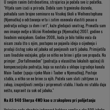
U svojim ranim četrdesetima, strojarica je počela sve iz početka.
"Htjela sam izaći u prirodu. Dobila sam trgovinsku dozvolu,
pohađala sam brojne seminare na Visokoj školi u Weihenstephanu
(Njemačka) o održavanju vrta i zatim osnovala vlastiti posao u
području usluga za dom i vrt", kaže gledajući unatrag. Pronašla sam
ovo imanje ovdje u blizini Riedenburga (Njemačka) 2007. godine s
livadnim voćnjakom. Godine 2008., kada je bilo toliko voća da
nisam znala što s njim, postupno se pojavila ideja o cijeđenju i
prodaji čistog soka od jabuka od povijesnih sorti jabuka. Primijetila
sam livadske voćnjake, gdje se nitko ne brine i gdje sve propada. Na
primjer: „Dorfallmenden“ (područja u vlasništvu lokalnih općina) ili
kompenzacijska područja, koja su nastala u sklopu izgradnje kanala
Main-Tauber (spaja rijeke Main i Tauber u Njemačkoj). Postoje
stabla, a nitko se ne brine za njih. Počela sam slati zahtjeve za
zakup, iznajmljivati zemlju i pripremati stabla. I kada mi stabla daju
nešto, napravit ću sok od jabuka."
Na AS 940 Sherpa 4WD kao u zrakoplovu pri polijetanju