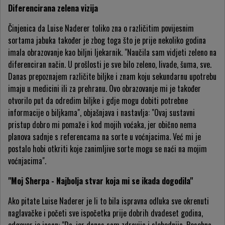
Diferencirana zelena vizija
Činjenica da Luise Naderer toliko zna o različitim povijesnim
sortama jabuka također je zbog toga što je prije nekoliko godina
imala obrazovanje kao biljni ljekarnik. "Naučila sam vidjeti zeleno na
diferenciran način. U prošlosti je sve bilo zeleno, livade, šuma, sve.
Danas prepoznajem različite biljke i znam koju sekundarnu upotrebu
imaju u medicini ili za prehranu. Ovo obrazovanje mi je također
otvorilo put da odredim biljke i gdje mogu dobiti potrebne
informacije o biljkama", objašnjava i nastavlja: "Ovaj sustavni
pristup dobro mi pomaže i kod mojih voćaka, jer obično nema
planova sadnje s referencama na sorte u voćnjacima. Već mi je
postalo hobi otkriti koje zanimljive sorte mogu se naći na mojim
voćnjacima".
"Moj Sherpa - Najbolja stvar koja mi se ikada dogodila"
Ako pitate Luise Naderer je li to bila ispravna odluka sve okrenuti
naglavačke i početi sve ispočetka prije dobrih dvadeset godina,