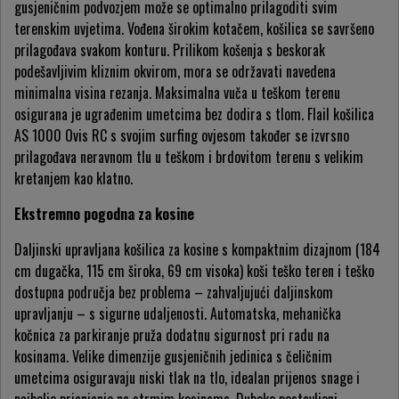
gusjeničnim podvozjem može se optimalno prilagoditi svim
terenskim uvjetima. Vođena širokim kotačem, košilica se savršeno
prilagođava svakom konturu. Prilikom košenja s beskorak
podešavljivim kliznim okvirom, mora se održavati navedena
minimalna visina rezanja. Maksimalna vuča u teškom terenu
osigurana je ugrađenim umetcima bez dodira s tlom. Flail košilica
AS 1000 Ovis RC s svojim surfing ovjesom također se izvrsno
prilagođava neravnom tlu u teškom i brdovitom terenu s velikim
kretanjem kao klatno.
Ekstremno pogodna za kosine
Daljinski upravljana košilica za kosine s kompaktnim dizajnom (184
cm dugačka, 115 cm široka, 69 cm visoka) koši teško teren i teško
dostupna područja bez problema – zahvaljujući daljinskom
upravljanju – s sigurne udaljenosti. Automatska, mehanička
kočnica za parkiranje pruža dodatnu sigurnost pri radu na
kosinama. Velike dimenzije gusjeničnih jedinica s čeličnim
umetcima osiguravaju niski tlak na tlo, idealan prijenos snage i