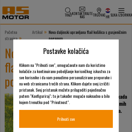
KONTAKTIRAJTE
TRAŽI
TRGOVAC
SLIKA IZBORNIK
NAS
HR
»
Početna
Artikal
Nova daljinski upravljana flail košilica s gusjeničnim
»
stranica
pogonom
Nova daljinski upravljana
Postavke kolačića
flail košilica s gusjeničnim
Klikom na "Prihvati sve", omogućavate nam da koristimo
kolačiće za kontinuirano poboljšanje korisničkog iskustva za
pogonom
sve korisnike i da vam ponudimo personalizirane preporuke i
na web stranicama trećih strana. Klikom dajete svoj izričiti
pristanak. Svoj pristanak možete prilagoditi pojedinačno
putem "Konfiguriraj"; to je također moguće naknadno u bilo
AS-Motor je stručnjak kada
kojem trenutku pod "Privatnost".
je riječ o održavanju strmih
i teško dostupnih kosina.
Već desetljećima,
Prihvati sve
građevinska dvorišta,