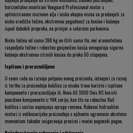
najbolje prianjanje na strmim kosinama. Duboko postavljeni,
horizontalno montirani Vanguard Professional motor s
optimiziranom mazivom ulja i niska ukupna visina su preduvjeti za
nisko središte težine, ekstremnu pogodnost za kosine i košenje
ispod dubokih prepreka, na primjer u solarnim parkovima.
Niska težina od samo 398 kg ne štiti samo tlo, već uravnotežena
raspodjela težine i robustno gusjenično šasija omogućuju sigurno
košenje ekstremno strmih kosina do preko 50 stupnjeva.
Ispitano i prerazmišljeno
U svom radu na razvoju potpuno novog proizvoda, inženjeri za razvoj
iz tvrtke za proizvodnju košilica za visoku travu koriste i ispitane
komponente i prerazmišljaju ih. Nova AS 1000 Ovis RC koristi
pouzdane komponente iz YAK serije, kao što su robustna flail
košilica i sustav napinjanja opruge remena. Robusni hidraulični
motori iz velikoserijske proizvodnje s njihovim ogromnim okretnim
momentom također osiguravaju precizni i moćni pogonski pogon.