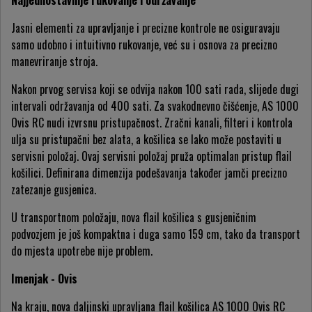
Najjednostavnije rukovanje i održavanje
Jasni elementi za upravljanje i precizne kontrole ne osiguravaju
samo udobno i intuitivno rukovanje, već su i osnova za precizno
manevriranje stroja.
Nakon prvog servisa koji se odvija nakon 100 sati rada, slijede dugi
intervali održavanja od 400 sati. Za svakodnevno čišćenje, AS 1000
Ovis RC nudi izvrsnu pristupačnost. Zračni kanali, filteri i kontrola
ulja su pristupačni bez alata, a košilica se lako može postaviti u
servisni položaj. Ovaj servisni položaj pruža optimalan pristup flail
košilici. Definirana dimenzija podešavanja također jamči precizno
zatezanje gusjenica.
U transportnom položaju, nova flail košilica s gusjeničnim
podvozjem je još kompaktna i duga samo 159 cm, tako da transport
do mjesta upotrebe nije problem.
Imenjak - Ovis
Na kraju, nova daljinski upravljana flail košilica AS 1000 Ovis RC