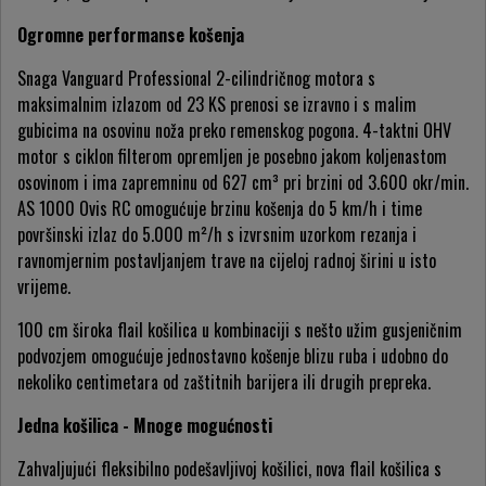
Ogromne performanse košenja
Snaga Vanguard Professional 2-cilindričnog motora s
maksimalnim izlazom od 23 KS prenosi se izravno i s malim
gubicima na osovinu noža preko remenskog pogona. 4-taktni OHV
motor s ciklon filterom opremljen je posebno jakom koljenastom
osovinom i ima zapremninu od 627 cm³ pri brzini od 3.600 okr/min.
AS 1000 Ovis RC omogućuje brzinu košenja do 5 km/h i time
površinski izlaz do 5.000 m²/h s izvrsnim uzorkom rezanja i
ravnomjernim postavljanjem trave na cijeloj radnoj širini u isto
vrijeme.
100 cm široka flail košilica u kombinaciji s nešto užim gusjeničnim
podvozjem omogućuje jednostavno košenje blizu ruba i udobno do
nekoliko centimetara od zaštitnih barijera ili drugih prepreka.
Jedna košilica - Mnoge mogućnosti
Zahvaljujući fleksibilno podešavljivoj košilici, nova flail košilica s