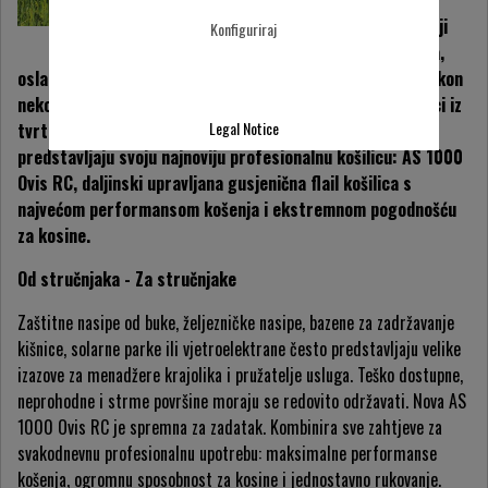
vrtlarstvo i uređenje
krajolika, kao i pružatelji
Konfiguriraj
usluga za njegu zelenila,
oslanjaju se na košilice za visoku travu od AS-Motora. Nakon
nekoliko godina razvoja i opsežnih testnih faza, stručnjaci iz
Legal Notice
tvrtke za proizvodnju košilica za visoku travu sada
predstavljaju svoju najnoviju profesionalnu košilicu: AS 1000
Ovis RC, daljinski upravljana gusjenična flail košilica s
najvećom performansom košenja i ekstremnom pogodnošću
za kosine.
Od stručnjaka - Za stručnjake
Zaštitne nasipe od buke, željezničke nasipe, bazene za zadržavanje
kišnice, solarne parke ili vjetroelektrane često predstavljaju velike
izazove za menadžere krajolika i pružatelje usluga. Teško dostupne,
neprohodne i strme površine moraju se redovito održavati. Nova AS
1000 Ovis RC je spremna za zadatak. Kombinira sve zahtjeve za
svakodnevnu profesionalnu upotrebu: maksimalne performanse
košenja, ogromnu sposobnost za kosine i jednostavno rukovanje.