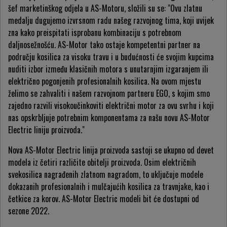
šef marketinškog odjela u AS-Motoru, složili su se: "Ovu zlatnu
medalju dugujemo izvrsnom radu našeg razvojnog tima, koji uvijek
zna kako preispitati isprobanu kombinaciju s potrebnom
daljnosežnošću. AS-Motor tako ostaje kompetentni partner na
području kosilica za visoku travu i u budućnosti će svojim kupcima
nuditi izbor između klasičnih motora s unutarnjim izgaranjem ili
električno pogonjenih profesionalnih kosilica. Na ovom mjestu
želimo se zahvaliti i našem razvojnom partneru EGO, s kojim smo
zajedno razvili visokoučinkoviti električni motor za ovu svrhu i koji
nas opskrbljuje potrebnim komponentama za našu novu AS-Motor
Electric liniju proizvoda."
Nova AS-Motor Electric linija proizvoda sastoji se ukupno od devet
modela iz četiri različite obitelji proizvoda. Osim električnih
svekosilica nagrađenih zlatnom nagradom, to uključuje modele
dokazanih profesionalnih i mulčajućih kosilica za travnjake, kao i
četkice za korov. AS-Motor Electric modeli bit će dostupni od
sezone 2022.