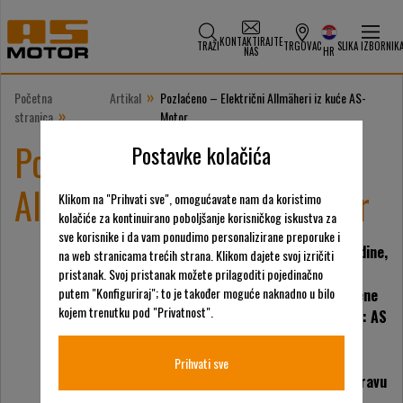
KONTAKTIRAJTE
TRAŽI
TRGOVAC
SLIKA IZBORNIK
NAS
HR
»
Početna
Artikal
Pozlaćeno – Električni Allmäheri iz kuće AS-
»
stranica
Motor
Pozlaćeno – Električni
Postavke kolačića
Allmäheri iz kuće AS-Motor
Klikom na "Prihvati sve", omogućavate nam da koristimo
kolačiće za kontinuirano poboljšanje korisničkog iskustva za
sve korisnike i da vam ponudimo personalizirane preporuke i
Početkom lipnja ove godine,
na web stranicama trećih strana. Klikom dajete svoj izričiti
AS-Motor predstavio je
pristanak. Svoj pristanak možete prilagoditi pojedinačno
putem "Konfiguriraj"; to je također moguće naknadno u bilo
prve električno pogonjene
kojem trenutku pod "Privatnost".
kosilice za visoku travu: AS
E-Allmäher. Dosljedno i
uporno, razvojni tim
Prihvati sve
specijalista za visoku travu