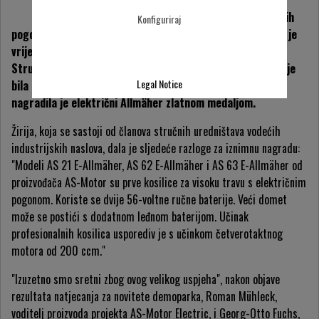
pratio je mogućnosti
alternativnih, električnih
Konfiguriraj
pogona za svoj asortiman proizvoda Allmäher i znao je da je
vrijeme za profesionalne baterijske kosilice sada zrelo.
Stručna žirija natjecanja za novitete demoparka također je
Legal Notice
bila uvjerena u nove profesionalne baterijske kosilice i
nagradila je električni Allmäher zlatnom medaljom.
Žirija, koja se sastoji od članova stručnih uredništava vodećih
industrijskih naslova, dala je sljedeće razloge za iznimnu nagradu:
"Modeli AS 21 E-Allmäher, AS 62 E-Allmäher i AS 63 E-Allmäher od
proizvođača AS-Motor su prve kosilice za visoku travu s električnim
pogonom. Koriste se dvije 56-voltne ručne baterije. Veći domet
može se postići s dodatnom leđnom baterijom. Učinak
profesionalnih kosilica usporediv je s učinkom četverotaktnog
motora od 200 ccm."
"Izuzetno smo sretni zbog ovog velikog uspjeha", nakon objave
rezultata natjecanja za novitete demoparka, Roman Mühleck,
voditelj proizvoda projekta AS-Motor Electric, i Georg-Otto Fuchs,