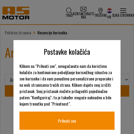
KONTAKTIRAJTE
TRAŽI
TRGOVAC
SLIKA IZBORNIK
NAS
HR
»
Početna stranica
Recenzije korisnika
Arhiva recenzija kupaca
Postavke kolačića
Klikom na "Prihvati sve", omogućavate nam da koristimo
kolačiće za kontinuirano poboljšanje korisničkog iskustva za
sve korisnike i da vam ponudimo personalizirane preporuke i
na web stranicama trećih strana. Klikom dajete svoj izričiti
pristanak. Svoj pristanak možete prilagoditi pojedinačno
putem "Konfiguriraj"; to je također moguće naknadno u bilo
kojem trenutku pod "Privatnost".
Brojevi stranica objava
Prihvati sve
1
2
…
8
Stari doprinosi